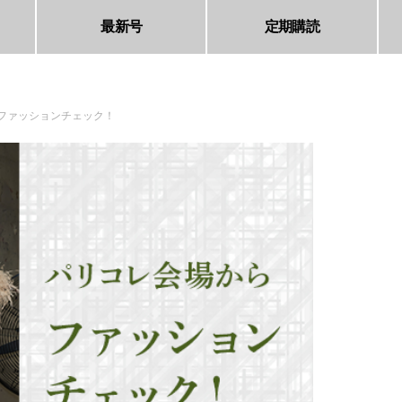
最新号
定期購読
レ会場からファッションチェック！