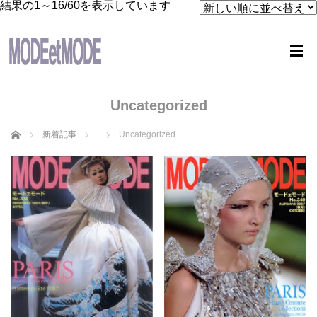
新
結果の1～16/60を表示しています
し
い
順
Uncategorized
ホーム
新着記事
Uncategorized